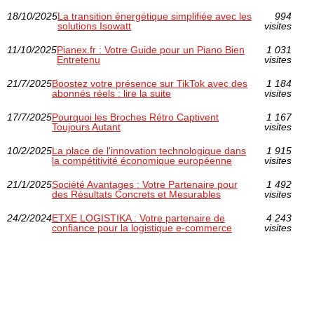
18/10/2025
La transition énergétique simplifiée avec les
994
solutions Isowatt
visites
11/10/2025
Pianex.fr : Votre Guide pour un Piano Bien
1 031
Entretenu
visites
21/7/2025
Boostez votre présence sur TikTok avec des
1 184
abonnés réels : lire la suite
visites
17/7/2025
Pourquoi les Broches Rétro Captivent
1 167
Toujours Autant
visites
10/2/2025
La place de l'innovation technologique dans
1 915
la compétitivité économique européenne
visites
21/1/2025
Société Avantages : Votre Partenaire pour
1 492
des Résultats Concrets et Mesurables
visites
24/2/2024
ETXE LOGISTIKA : Votre partenaire de
4 243
confiance pour la logistique e-commerce
visites