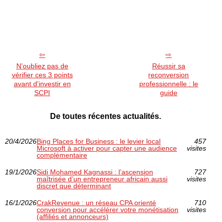
N'oubliez pas de
Réussir sa
vérifier ces 3 points
reconversion
avant d'investir en
professionnelle : le
SCPI
guide
De toutes récentes actualités.
20/4/2026
Bing Places for Business : le levier local
457
Microsoft à activer pour capter une audience
visites
complémentaire
19/1/2026
Sidi Mohamed Kagnassi : l’ascension
727
maîtrisée d’un entrepreneur africain aussi
visites
discret que déterminant
16/1/2026
CrakRevenue : un réseau CPA orienté
710
conversion pour accélérer votre monétisation
visites
(affiliés et annonceurs)