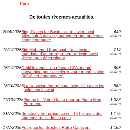
Paris
De toutes récentes actualités.
20/4/2026
Bing Places for Business : le levier local
440
Microsoft à activer pour capter une audience
visites
complémentaire
19/1/2026
Sidi Mohamed Kagnassi : l’ascension
714
maîtrisée d’un entrepreneur africain aussi
visites
discret que déterminant
16/1/2026
CrakRevenue : un réseau CPA orienté
698
conversion pour accélérer votre monétisation
visites
(affiliés et annonceurs)
18/10/2025
La transition énergétique simplifiée avec les
982
solutions Isowatt
visites
11/10/2025
Pianex.fr : Votre Guide pour un Piano Bien
1 023
Entretenu
visites
21/7/2025
Boostez votre présence sur TikTok avec des
1 175
abonnés réels : lire la suite
visites
17/7/2025
Pourquoi les Broches Rétro Captivent
1 159