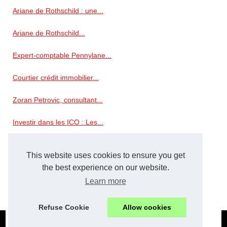
Ariane de Rothschild : une...
Ariane de Rothschild...
Expert-comptable Pennylane...
Courtier crédit immobilier...
Zoran Petrovic, consultant...
Investir dans les ICO : Les...
Transparence et efficacité :...
This website uses cookies to ensure you get
Simulation d'impôt 2026 pour...
the best experience on our website.
Learn more
Le Liechtenstein : une...
Refuse Cookie
Allow cookies
© 2026
Scoreplus.eu
-
Cookies Policy