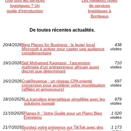
Que sont les services
Les meilleurs types
logistiques ? Un
de services
guide d'introduction
logistiques à
Bordeaux
De toutes récentes actualités.
20/4/2026
Bing Places for Business : le levier local
438
Microsoft à activer pour capter une audience
visites
complémentaire
19/1/2026
Sidi Mohamed Kagnassi : l’ascension
710
maîtrisée d’un entrepreneur africain aussi
visites
discret que déterminant
16/1/2026
CrakRevenue : un réseau CPA orienté
697
conversion pour accélérer votre monétisation
visites
(affiliés et annonceurs)
18/10/2025
La transition énergétique simplifiée avec les
979
solutions Isowatt
visites
11/10/2025
Pianex.fr : Votre Guide pour un Piano Bien
1 020
Entretenu
visites
21/7/2025
Boostez votre présence sur TikTok avec des
1 173