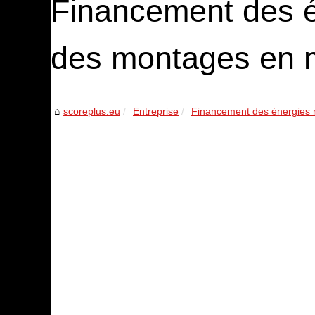
Financement des é
des montages en m
scoreplus.eu
Entreprise
Financement des énergies r