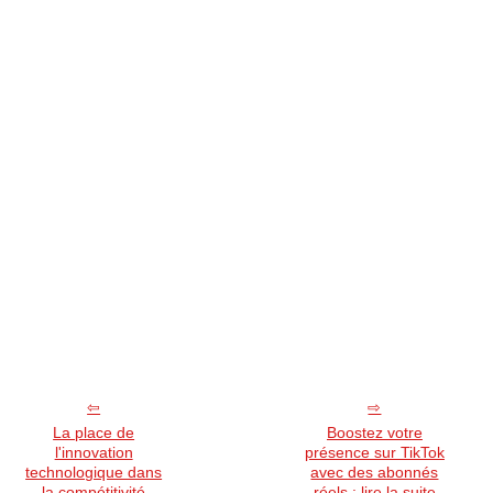
La place de
Boostez votre
l'innovation
présence sur TikTok
technologique dans
avec des abonnés
la compétitivité
réels : lire la suite