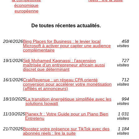
économique
européenne
De toutes récentes actualités.
20/4/2026
Bing Places for Business : le levier local
458
Microsoft à activer pour capter une audience
visites
complémentaire
19/1/2026
Sidi Mohamed Kagnassi : l’ascension
727
maîtrisée d’un entrepreneur africain aussi
visites
discret que déterminant
16/1/2026
CrakRevenue : un réseau CPA orienté
712
conversion pour accélérer votre monétisation
visites
(affiliés et annonceurs)
18/10/2025
La transition énergétique simplifiée avec les
994
solutions Isowatt
visites
11/10/2025
Pianex.fr : Votre Guide pour un Piano Bien
1 031
Entretenu
visites
21/7/2025
Boostez votre présence sur TikTok avec des
1 184
abonnés réels : lire la suite
visites