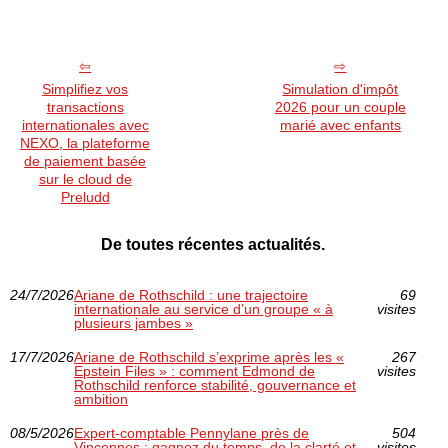
Simplifiez vos
Simulation d'impôt
transactions
2026 pour un couple
internationales avec
marié avec enfants
NEXO, la plateforme
de paiement basée
sur le cloud de
Preludd
De toutes récentes actualités.
24/7/2026
Ariane de Rothschild : une trajectoire
69
internationale au service d’un groupe « à
visites
plusieurs jambes »
17/7/2026
Ariane de Rothschild s’exprime après les «
267
Epstein Files » : comment Edmond de
visites
Rothschild renforce stabilité, gouvernance et
ambition
08/5/2026
Expert-comptable Pennylane près de
504
Vincennes : gagnez du temps, de la clarté et
visites