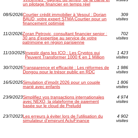
un pilotage financier en temps réel
08/5/2026
Courtier crédit immobilier à Vesoul : Dorian
309
BAUD, votre expert STMA Courtier pour un
visites
financement optimisé
11/2/2026
Zoran Petrovic, consultant financier senior :
702
30 ans d’expertise au service de votre
visites
patrimoine en région parisienne
11/10/2025
Investir dans les ICO : Les Cryptos qui
1 423
Peuvent Transformer 1000 € en 1 Million
visites
30/7/2025
Transparence et efficacité : Les réformes de
1 986
Dongou pour le trésor public en RDC
visites
16/5/2025
Simulation d'impôt 2026 pour un couple
1 806
marié avec enfants
visites
23/9/2023
Simplifiez vos transactions internationales
4 974
avec NEXO, la plateforme de paiement
visites
basée sur le cloud de Preludd
23/7/2023
Les erreurs à éviter lors de l'utilisation du
4 902
simulateur d'emprunt ActuFinance
visites